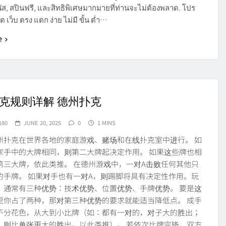
ัส, สปินฟรี, และสิทธิพิเศษมากมายที่ท่านจะไม่ต้องพลาด. โปร
ต เว็บ ตรง แตก ง่าย ไม่มี ขั้น ต่ำ…
e
克规则详解 德州扑克
180
JUNE 20, 2025
0
1 MINS
州扑克在世界各地的家庭游戏、赌场和在线扑克室中进行。 如
家手中的大牌相同，则第二大牌起决定作用。 如果这些牌也相
第三大牌，依此类推。 在德州游戏中，一对A击败任何其他只
的手牌。 如果对手也有一对A，则踢脚将具有决定性作用。玩
，通常有三种优势：技术优势、位置优势、手牌优势。 要是这
里你占了两种，那对第三种优势的要求就能适当降低点。 成手
不分花色，从大到小比牌（如：都有一对的，对子大的胜出；
，则比单张更大的胜出。以此类推）。 若依次比牌完毕，双方