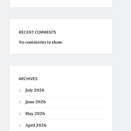
RECENT COMMENTS
No comments to show.
ARCHIVES
July 2026
June 2026
May 2026
April 2026