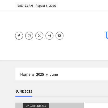
Skip
9:57:21 AM
August 8, 2026
to
content
Home
2025
June
JUNE 2025
UNCATEGORIZED