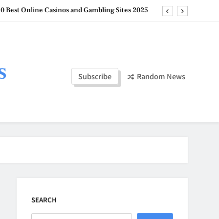
10 Best Online Casinos and Gambling Sites 2025
d by TMTPlay Play Legit Online Casino Today
t Guide to Most Trusted Online Casinos in 2025
s
os Canada ᐈ Casinos With Best Welcome Offers
Subscribe
Random News
10 Best Online Casinos and Gambling Sites 2025
d by TMTPlay Play Legit Online Casino Today
t Guide to Most Trusted Online Casinos in 2025
SEARCH