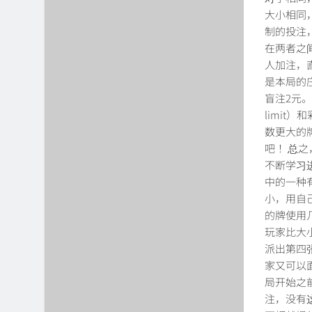
大小相同
制的投注
在两者之间
人加注，直
是本局的庄
盲注2元。
limit
数更大的
吧！ 总
不断学习
中的一种
小，用自
的牌使用
玩家比大小
派出第四
家又可以
局开始之
注，没有