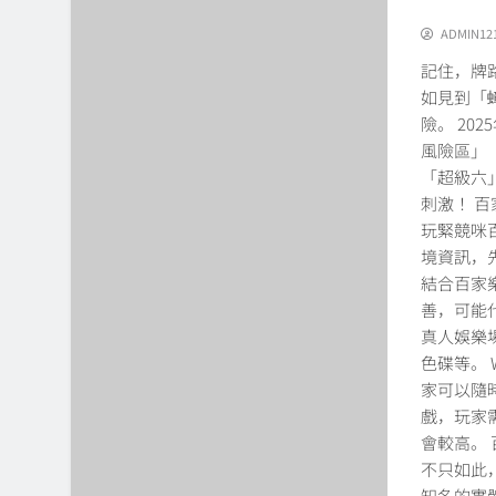
ADMIN12
記住，牌
如見到「
險。 20
風險區」
「超級六
刺激！ 
玩緊競咪
境資訊，
結合百家
善，可能
真人娛樂
色碟等。
家可以隨
戲，玩家
會較高。
不只如此
知名的實