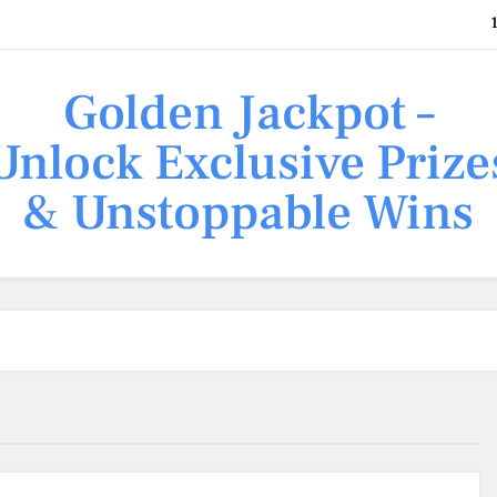
TMTCash Powere
Golden Jackpot –
Exper
Unlock Exclusive Prize
Top Online Casin
& Unstoppable Wins
TMTCash Powere
Exper