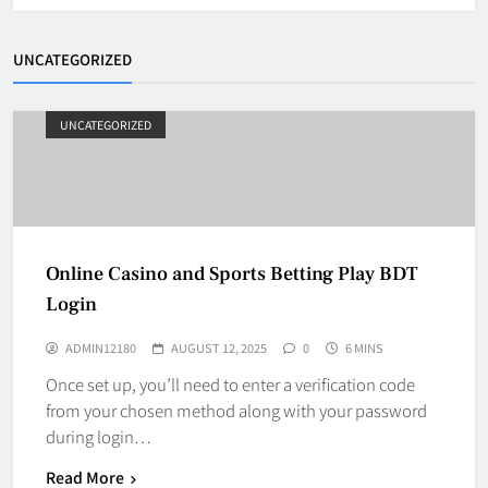
UNCATEGORIZED
UNCATEGORIZED
Online Casino and Sports Betting Play BDT
Login
ADMIN12180
AUGUST 12, 2025
0
6 MINS
Once set up, you’ll need to enter a verification code
from your chosen method along with your password
during login…
Read More