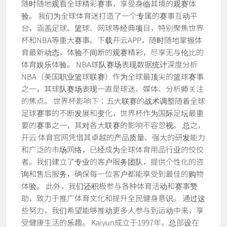
随时随地观看全球精彩赛事，享受身临其境的观赛体
验。 我们为全球体育迷打造了一个专属的赛事互动平
台，涵盖足球、篮球、网球等经典项目，特别聚焦世界
杯和NBA等重大赛事。下载开云APP，随时随地掌握体
育最新动态，体验不间断的观赛精彩，尽享无与伦比的
体育娱乐体验。 NBA球队赛场表现数据统计深度分析
NBA（美国职业篮球联赛）作为全球最顶尖的篮球赛事
之一，其球队赛场表现一直是球迷、媒体、分析师关注
的焦点。 世界杯影响下：五大联赛的战术调整随着全球
足球赛事的不断发展和变化，世界杯作为国际足坛最重
要的赛事之一，其对各大联赛的影响不容忽视。 总之，
开云 体育官网凭借其卓越的产品质量、强大的研发能力
和广泛的市场网络，已经成为全球体育用品行业的佼佼
者。我们建立了专业的客户服务团队，提供个性化的咨
询和售后服务，确保每一位客户都能享受到最佳的购物
体验。 此外，我们还积极参与各种体育活动和赛事赞
助，致力于推广体育文化和提升全民健身意识。 通过这
些努力，我们希望能够推动更多人参与到运动中来，享
受健康生活的乐趣。 Kaiyun成立于1997年，总部设在