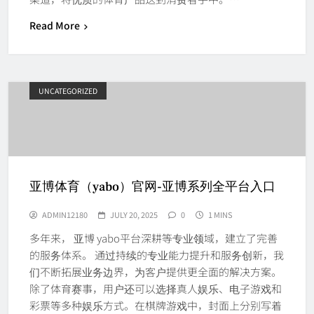
Read More
UNCATEGORIZED
亚博体育（yabo）官网-亚博系列全平台入口
ADMIN12180
JULY 20, 2025
0
1 MINS
多年来， 亚博 yabo平台深耕等专业领域，建立了完善
的服务体系。 通过持续的专业能力提升和服务创新，我
们不断拓展业务边界，为客户提供更全面的解决方案。
除了体育赛事，用户还可以选择真人娱乐、电子游戏和
彩票等多种娱乐方式。在棋牌游戏中，封面上分别写着