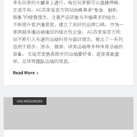
多名玩家的大赌桌上进行，每位玩家都可以选择押闲、
庄或平局。AG百家乐官方网站始终秉承“专业、创新、
服务”的经营理念，注重产品研发与市场需求的结合，
不断提升客户满意度，建立了良好的品牌口碑。 作为一
家跨越多项运动项目的综合性企业， AG百家乐官方网
站不断引入先进的运动科技与设计理念，推出了一系列
适用于跑步、游泳、健身、球类运动等多种体育活动的
装备。 无论您是热衷跑步的运动爱好者，还是喜欢篮
球、足球等团队运动的球员，…
Read More
UNCATEGORIZED