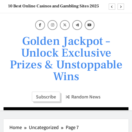
Skip
TMTCash Powered by TMTPlay Play Legit Online
to
Casino Today
content
Expert Guide to Most Trusted Online Casinos in
2025
Top Online Casinos Canada ᐈ Casinos With Best
Welcome Offers
Golden Jackpot –
10 Best Online Casinos and Gambling Sites 2025
Unlock Exclusive
TMTCash Powered by TMTPlay Play Legit Online
Prizes & Unstoppable
Casino Today
Expert Guide to Most Trusted Online Casinos in
Wins
2025
Subscribe
Random News
Home
Uncategorized
Page 7