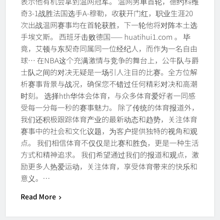
表示他有机会拿到温网冠军。 温网男单首轮，德约科维
奇3-1战胜法国选手A-穆勒，收获开门红，职业生涯20
次出战温网赛事均在首轮获胜，下一轮他将对阵本土选
手埃文斯。 西班牙击败德国—— huatihui1.com 。 毕
竟，艾顿与东契奇同属同一位经纪人，而作为一名自由
球… 在NBA这个充满激情与竞争的舞台上，公牛队与爵
士队之间的对决无疑是一场引人注目的比赛。全方位解
析赛事背景与战况，确保您不错过任何精彩对决和高潮
时刻。 选择hth华体会体育，与众多体育爱好者一同感
受每一分每一秒的赛事魅力。 除了传统的体育报道外，
我们还积极跟踪体育产业的最新动态和趋势，关注体育
赛事中的社会和文化议题，为客户提供独特的视角和观
点。 我们相信体育不仅仅是比赛和胜负，更是一种生活
方式和精神追求。 我们希望通过我们的报道和观点，激
励更多人热爱运动，关注体育，享受体育带来的快乐和
意义。…
Read More